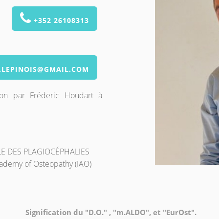
+352 26108313
.LEPINOIS@GMAIL.COM
on par Fréderic Houdart à
E DES PLAGIOCÉPHALIES
ademy of Osteopathy (IAO)
Signification du "D.O." , "m.ALDO", et "EurOst".