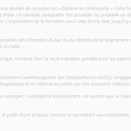
 vous décidez de consulter est « Diplômé en Ostéopathie ». Cette
une thèse. Le candidat ostéopathe doit posséder au préalable un
. L’organisation de la formation sous cette forme était jusqu’il y 
ccessibles dès l’obtention du bac ou du diplôme de l’enseignement s
 en Italie,…
 légal, constitue donc la seule indication possible pour les patients
ssociation Luxembourgeoise des Ostéopathes (m.ALDO), s’engagent 
 thérapeutique et en Défense en Justice par une assurance collective.
ien exerçant l´ostéopathie exclusivement « en accord avec la cha
r le public d’une pratique correcte et permettent aux ostéopathes D