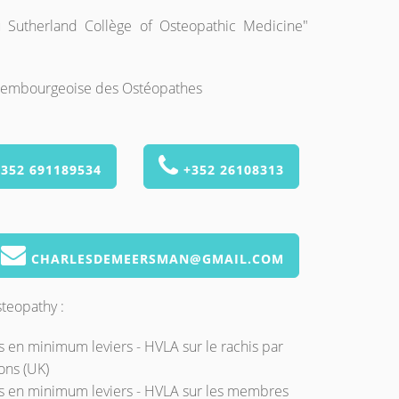
 Sutherland Collège of Osteopathic Medicine"
xembourgeoise des Ostéopathes
352 691189534
+352 26108313
CHARLESDEMEERSMAN@GMAIL.COM
teopathy :
s en minimum leviers - HVLA sur le rachis par
ons (UK)
es en minimum leviers - HVLA sur les membres