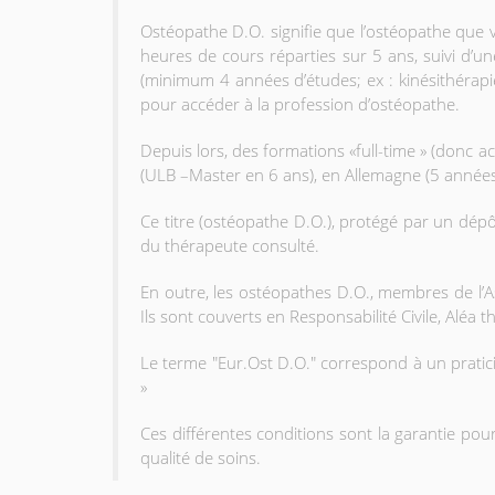
Ostéopathe D.O. signifie que l’ostéopathe que
heures de cours réparties sur 5 ans, suivi d’
(minimum 4 années d’études; ex : kinésithérapie)
pour accéder à la profession d’ostéopathe.
Depuis lors, des formations «full-time » (donc a
(ULB –Master en 6 ans), en Allemagne (5 années),
Ce titre (ostéopathe D.O.), protégé par un dépôt
du thérapeute consulté.
En outre, les ostéopathes D.O., membres de l’A
Ils sont couverts en Responsabilité Civile, Aléa
Le terme "Eur.Ost D.O." correspond à un pratic
»
Ces différentes conditions sont la garantie pou
qualité de soins.